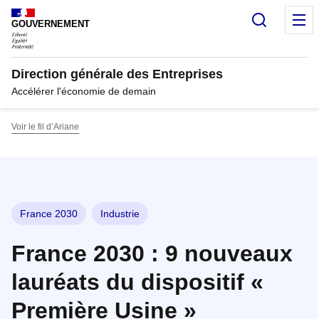
Panneau de gestion des cookies
Recherc
M
GOUVERNEMENT
Direction générale des Entreprises
Accélérer l'économie de demain
Voir le fil d’Ariane
France 2030
Industrie
France 2030 : 9 nouveaux
lauréats du dispositif «
Première Usine »